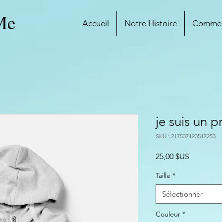
Me
Accueil
Notre Histoire
Commen
je suis un p
SKU : 217537123517253
Prix
25,00 $US
Taille
*
Sélectionner
Couleur
*