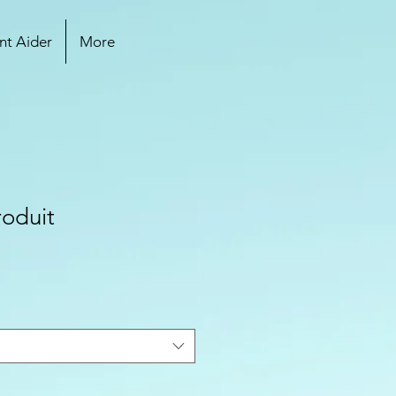
t Aider
More
roduit