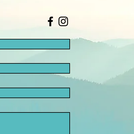
ients qu'ils peuvent acheter en
sur votre politique d'expédition est
e renforcer la confiance et de
qu'ils peuvent acheter chez vous en