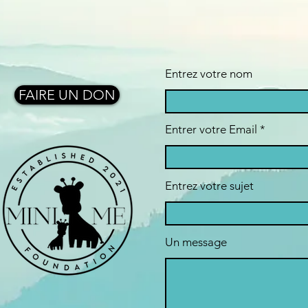
et de rassurer vos cl
informations simples 
toute confiance.
un excellent moyen d
rassurer vos clients 
toute confiance.
Entrez votre nom
FAIRE UN DON
Entrer votre Email
Entrez votre sujet
Un message